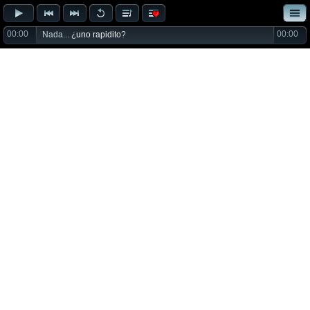
00:00
00:00
Nada... ¿
uno rapidito
?