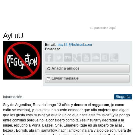
Tu publicidad aquí
AyLuU
Email:
may.hh@hotmail.com
Enlaces:
Añadir a amigos
Enviar mensaje
Biografía
Información
Soy de Argentina, Rosario tengo 13 años y
detesto el reggaeton
, (o como
coño se escriba), y la cumbia no puedo entender que alla mujeres que digan
que les gusta esta musica ya que lo unico que hace esta "musica" (y la pongo
entre comillas porque no la considero como tal) es insultar y degradar a la
mujer. escucho a Porta, Bazzel, Shé, Emanero (que es un rapero de aca) ,
bezea , Edifish, abram ,santaflow, nach, ambkor, naiara y algo de sdh. fuera de