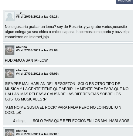
__Z__
#6
el 20/09/2011 a las 08:16:
No te gustaria grabar un tema? soy de Rosario..y ya grabe varios,necesito
algun colega ya sea chica o chico..capas q hacemos como porta y bazzel,se
conocieron en internet,jaja
chxriza
#5
el 27/06/2011 a las 05:08:
PDD:AMO A SANTAFLOW
chxriza
#4
el 27/06/2011 a las 05:05:
SIEMPRE MAL HABLAN DEL REGGETON...SOLO ES OTRO TIPO DE
MUSICA Y LA GENTE TIENE QUE ABRIR LA MENTE PARA PARA QUE NO
HALLAN MAS PELEAS A CAUSA DE LAS DIFERENCIAS SOBRE LOS
GUSTOS MUSICALES :P
"A MI NO ME GUSTA EL ROCK" PARA NADA PERO NO LO INSULTO NI
ODIO. ;oK
& nbsp; SOLO PARA QUE REFLECCIONEN LOS MAL HABLADOS
chxriza
#3
el 27/06/2011 a las 05:01: