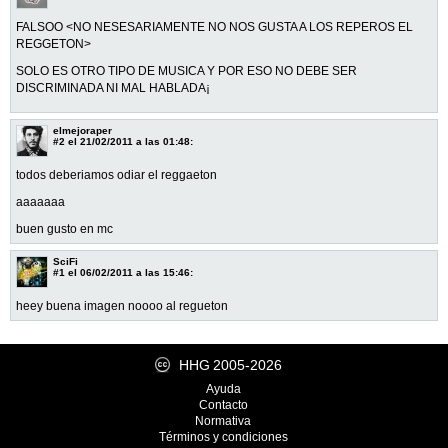
FALSOO <NO NESESARIAMENTE NO NOS GUSTA A LOS REPEROS EL
REGGETON>
SOLO ES OTRO TIPO DE MUSICA Y POR ESO NO DEBE SER
DISCRIMINADA NI MAL HABLADA¡
elmejoraper
#2
el 21/02/2011 a las 01:48:
todos deberiamos odiar el reggaeton
aaaaaaa
buen gusto en mc
SciFi
#1
el 06/02/2011 a las 15:46:
heey buena imagen noooo al regueton
HHG
2005-2026
Ayuda
Contacto
Normativa
Términos y condiciones