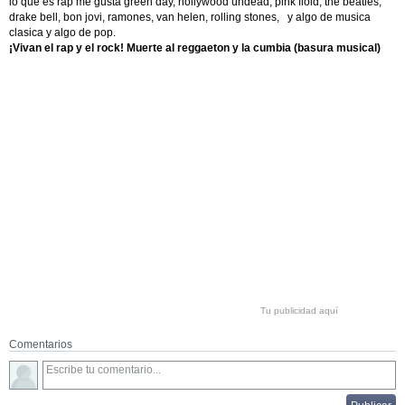
lo que es rap me gusta green day, hollywood undead, pink floid, the beatles,
drake bell, bon jovi, ramones, van helen, rolling stones, y algo de musica
clasica y algo de pop.
¡Vivan el rap y el rock! Muerte al reggaeton y la cumbia (basura musical)
Tu publicidad aquí
Comentarios