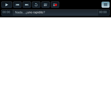
00:00
00:00
Nada... ¿
uno rapidito
?