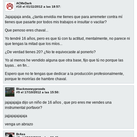
ACMxDark
#10
el 01/11/2012 a las 18:57:
Jajajajaja anda, ¿tanta envidia me tienes que para arremeter contra mí
tienes que pasarte por todos mis trabajos e insultar o vacilar?
Que penoso eres chaval...
Yo tendré 16 años, pero es que tú con tu actitud, mentalmente, no parece ni
que tengas la mitad que los míos...
¿De verdad tienes 20? ¿No te equivocaste al ponerlo?
Yo al menos he vendido alguna que otra base, fijo que tú no porque las
tuyas... en fin...
Espero que no te tengas que dedicar a la producción profesionalmente,
porque te morirías de hambre chaval.
Blackmoneyproods
#9
el 17/10/2012 a las 15:50:
jajajajajja dijo un niño de 16 años , que pro eres me vendes una
instrumental porfavor?
jajjajajajajaja
venga un abrazo
BrAss