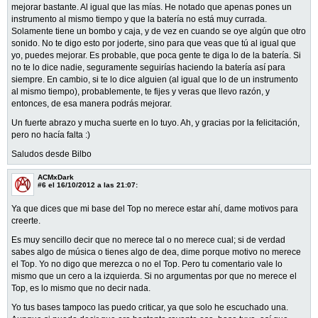
mejorar bastante. Al igual que las mías. He notado que apenas pones un
instrumento al mismo tiempo y que la batería no está muy currada.
Solamente tiene un bombo y caja, y de vez en cuando se oye algún que otro
sonido. No te digo esto por joderte, sino para que veas que tú al igual que
yo, puedes mejorar. Es probable, que poca gente te diga lo de la batería. Si
no te lo dice nadie, seguramente seguirías haciendo la batería así para
siempre. En cambio, si te lo dice alguien (al igual que lo de un instrumento
al mismo tiempo), probablemente, te fijes y veras que llevo razón, y
entonces, de esa manera podrás mejorar.
Un fuerte abrazo y mucha suerte en lo tuyo. Ah, y gracias por la felicitación,
pero no hacía falta :)
Saludos desde Bilbo
ACMxDark
#6
el 16/10/2012 a las 21:07:
Ya que dices que mi base del Top no merece estar ahí, dame motivos para
creerte.
Es muy sencillo decir que no merece tal o no merece cual; si de verdad
sabes algo de música o tienes algo de dea, dime porque motivo no merece
el Top. Yo no digo que merezca o no el Top. Pero tu comentario vale lo
mismo que un cero a la izquierda. Si no argumentas por que no merece el
Top, es lo mismo que no decir nada.
Yo tus bases tampoco las puedo criticar, ya que solo he escuchado una.