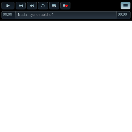
00:00
00:00
Nada... ¿
uno rapidito
?