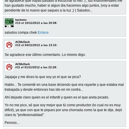
se agradece que hayas pasado a escuchar lo mio :) , tus instrumentales me
han gustado mucho, haber si algun dia hacemos algo juntos, (voy a estar
pendiente de lo nuevo que saques a la luz ;) ) Saludos...
bartomc
#13
el 10/11/2012 a las 20:08:
saludos compa chek
Enlace
ACMxDark
#12
el 04/11/2012 a las 13:10:
Se agradece ese último comentario. Lo mismo digo.
ACMxDark
#11
el 01/11/2012 a las 22:28:
Jajajaja y me dices tu que soy yo el que se pica?
Hablo... Te comenté en una base diciendo que era rayante y que estaba mal
trabajada y desde entonces has ido en mi contra...
Ahí dejaste claro quien es el infantil y quien es el que anda picado.
Yo no me pico, sé que soy mejor que tú como productor (lo cual no es muy
difícil), ya que con que te piques por una chorrada como la que te dije, dejó
claro tu "profesionalidad".
Penoso...