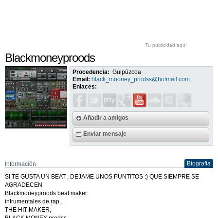
Tu publicidad aquí
Blackmoneyproods
Procedencia:
Guipúzcoa
Email:
black_mooney_prodss@hotmail.com
Enlaces:
Añadir a amigos
Enviar mensaje
Biografía
Información
SI TE GUSTA UN BEAT , DEJAME UNOS PUNTITOS :) QUE SIEMPRE SE
AGRADECEN
Blackmoneyproods beat maker..
intrumentales de rap...
THE HIT MAKER,
BLACK MONEY prodss