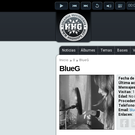
00:
Noticias
Álbumes
Temas
Bases
V
Inicio
0
BlueG
BlueG
Fecha de 
Última ac
Mensajes
Visitas:
1
Edad:
No 
Proceden
Teléfono
Email:
bl
Enlaces: