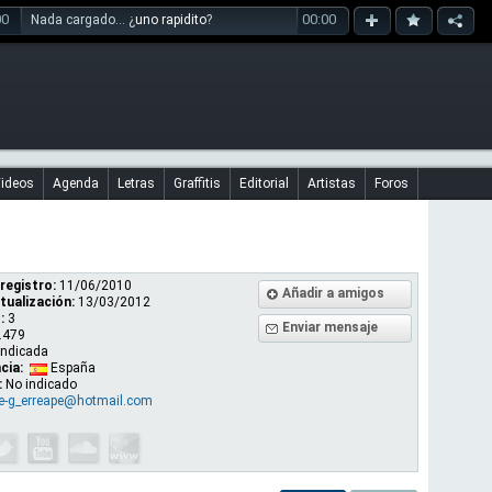
00
00:00
Nada cargado... ¿
uno rapidito
?
ideos
Agenda
Letras
Graffitis
Editorial
Artistas
Foros
registro:
11/06/2010
Añadir a amigos
tualización:
13/03/2012
:
3
Enviar mensaje
.479
indicada
cia:
España
:
No indicado
ue-g_erreape@hotmail.com