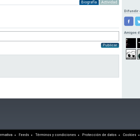
Biografía
Actividad
Difundir 
Amigos d
Publicar
rmativa
Feeds
Términos y condiciones
Protección de datos
Cookies