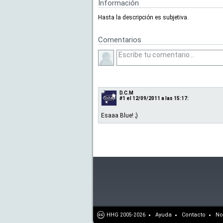
Información
Hasta la descripción es subjetiva.
Comentarios
D.C.M
#1
el 12/09/2011 a las 15:17:
Esaaa Blue! ;)
HHG
Ayuda
Contacto
No
2005-2026