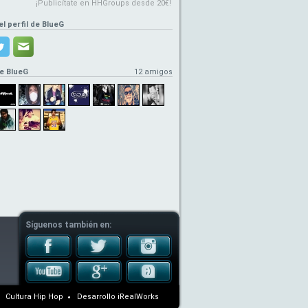
¡Publicítate en HHGroups desde 20€!
el perfil de BlueG
e BlueG
12 amigos
Síguenos también en:
Cultura Hip Hop
Desarrollo
iRealWorks