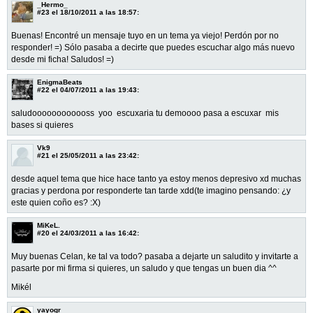
_Hermo_
#23
el 18/10/2011 a las 18:57:
Buenas! Encontré un mensaje tuyo en un tema ya viejo! Perdón por no
responder! =) Sólo pasaba a decirte que puedes escuchar algo más nuevo
desde mi ficha! Saludos! =)
EnigmaBeats
#22
el 04/07/2011 a las 19:43:
saludoooooooooooss yoo escuxaria tu demoooo pasa a escuxar mis
bases si quieres
Vk9
#21
el 25/05/2011 a las 23:42:
desde aquel tema que hice hace tanto ya estoy menos depresivo xd muchas
gracias y perdona por responderte tan tarde xdd(te imagino pensando: ¿y
este quien coño es? :X)
MiKeL.
#20
el 24/03/2011 a las 16:42:
Muy buenas Celan, ke tal va todo? pasaba a dejarte un saludito y invitarte a
pasarte por mi firma si quieres, un saludo y que tengas un buen dia ^^
Mikél
yayogr