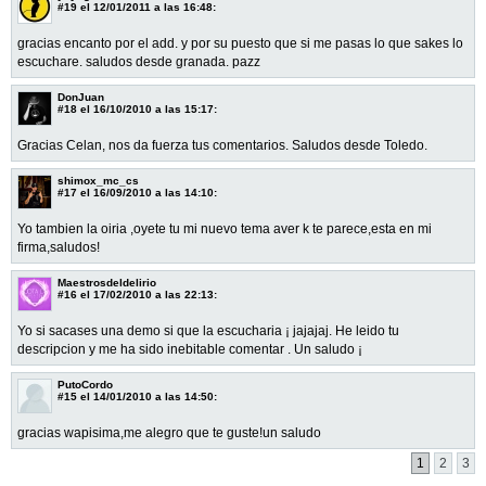
#19
el 12/01/2011 a las 16:48:
gracias encanto por el add. y por su puesto que si me pasas lo que sakes lo
escuchare. saludos desde granada. pazz
DonJuan
#18
el 16/10/2010 a las 15:17:
Gracias Celan, nos da fuerza tus comentarios. Saludos desde Toledo.
shimox_mc_cs
#17
el 16/09/2010 a las 14:10:
Yo tambien la oiria ,oyete tu mi nuevo tema aver k te parece,esta en mi
firma,saludos!
Maestrosdeldelirio
#16
el 17/02/2010 a las 22:13:
Yo si sacases una demo si que la escucharia ¡ jajajaj. He leido tu
descripcion y me ha sido inebitable comentar . Un saludo ¡
PutoCordo
#15
el 14/01/2010 a las 14:50:
gracias wapisima,me alegro que te guste!un saludo
1
2
3