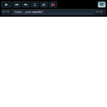
00:00
00:00
Nada... ¿
uno rapidito
?