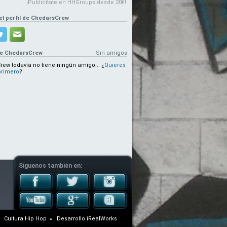
¡Publicítate en HHGroups desde 20€!
el perfil de ChedarsCrew
de ChedarsCrew
Sin amigos
rew todavía no tiene ningún amigo...
¿
Quieres
 primero
?
Síguenos también en:
Cultura Hip Hop
Desarrollo
iRealWorks