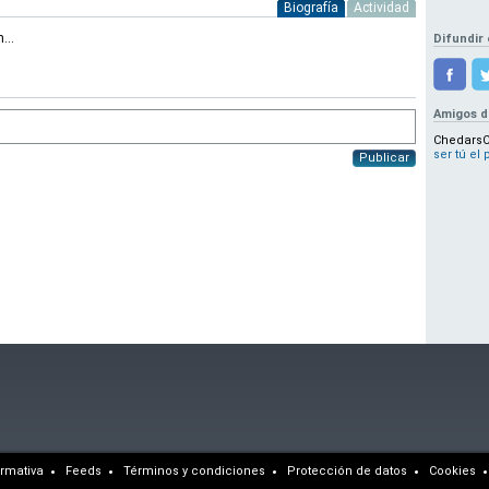
Biografía
Actividad
...
Difundir 
Amigos 
ChedarsC
ser tú el
Publicar
rmativa
Feeds
Términos y condiciones
Protección de datos
Cookies