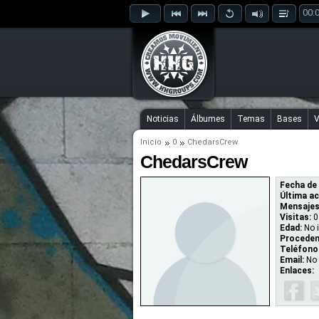
00:
Noticias
Álbumes
Temas
Bases
V
Inicio
0
ChedarsCrew
ChedarsCrew
Fecha de 
Última ac
Mensajes
Visitas:
0
Edad:
No 
Proceden
Teléfono
Email:
No 
Enlaces: