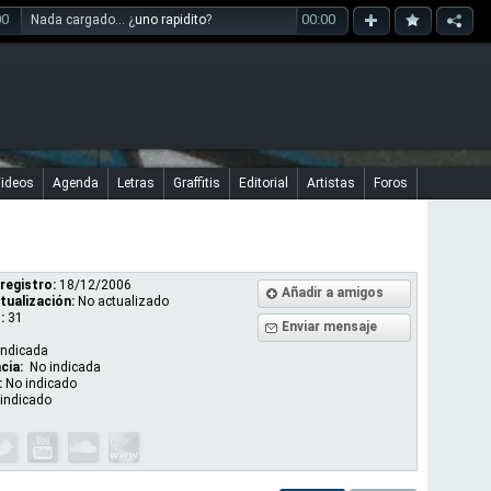
00
00:00
Nada cargado... ¿
uno rapidito
?
ideos
Agenda
Letras
Graffitis
Editorial
Artistas
Foros
registro:
18/12/2006
Añadir a amigos
tualización:
No actualizado
:
31
Enviar mensaje
indicada
cia:
No indicada
:
No indicado
indicado