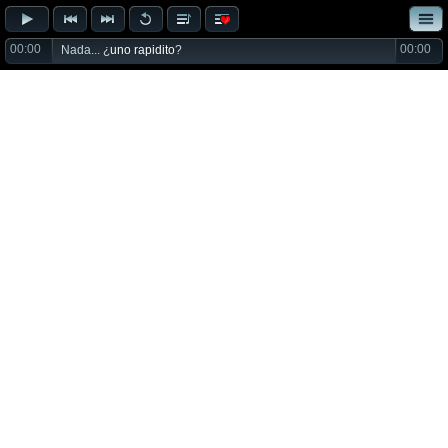
00:00
00:00
Nada... ¿
uno rapidito
?