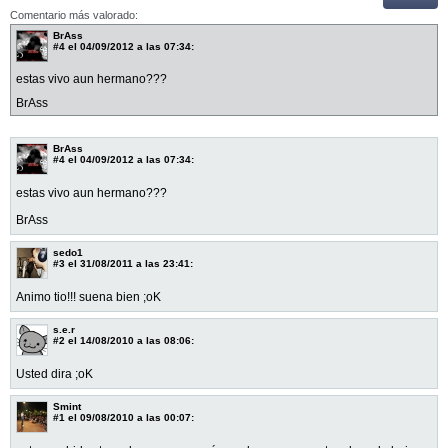
Comentario más valorado:
BrAss
#4
el 04/09/2012 a las 07:34:
estas vivo aun hermano???
BrAss
BrAss
#4
el 04/09/2012 a las 07:34:
estas vivo aun hermano???
BrAss
sedo1
#3
el 31/08/2011 a las 23:41:
Animo tio!!! suena bien ;oK
s.e.r
#2
el 14/08/2010 a las 08:06:
Usted dira ;oK
Smint
#1
el 09/08/2010 a las 00:07: