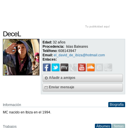
Tu publicidad aquí
DeceL
Edad:
32 años
Procedencia:
Islas Baleares
Teléfono:
608143947
Email:
el_david_de_ibiza@hotmail.com
Enlaces:
Añadir a amigos
Enviar mensaje
Biografía
Información
MC nacido en Ibiza en el 1994.
Álbumes
Temas
Trabajos