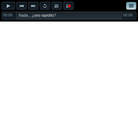
00:00
00:00
Nada... ¿
uno rapidito
?