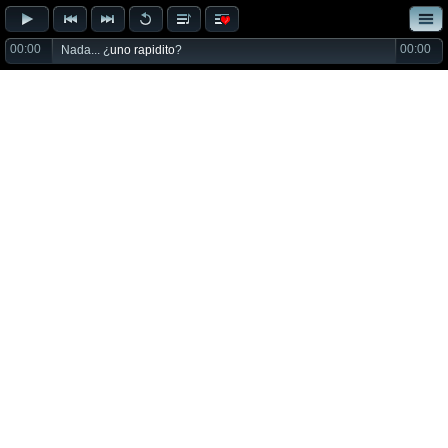
00:00
00:00
Nada... ¿
uno rapidito
?