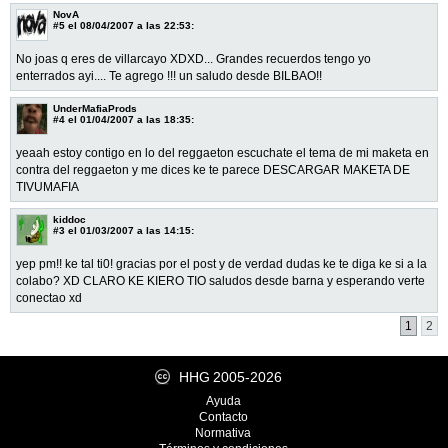
NovA
#5
el 08/04/2007 a las 22:53:
No joas q eres de villarcayo XDXD... Grandes recuerdos tengo yo
enterrados ayi.... Te agrego !!! un saludo desde BILBAO!!
UnderMafiaProds
#4
el 01/04/2007 a las 18:35:
yeaah estoy contigo en lo del reggaeton escuchate el tema de mi maketa en
contra del reggaeton y me dices ke te parece DESCARGAR MAKETA DE
TIVUMAFIA
kiddoc
#3
el 01/03/2007 a las 14:15:
yep pm!! ke tal ti0! gracias por el post y de verdad dudas ke te diga ke si a la
colabo? XD CLARO KE KIERO TIO saludos desde barna y esperando verte
conectao xd
1
2
HHG
2005-2026
Ayuda
Contacto
Normativa