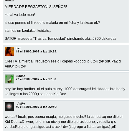
MIERDA DE REGGAETON! SI SEÑOR!
ke tal va todo men!
si eso ponme el link de tu maketa en mi ficha y la skuxo ok?
stamos en kontakto. kuidate,.
SATOR, maqueta "Tras La Tempestad" pinchando aki...5700 dskargas.
dax
#8
el 19/05/2007 a las 19:14:
Olee!! A la mierda l regueton ese d l cojons xddddd ;oK ;oK ;oK ;oK PaZ &
AmOr ;oK ;oK
kiddoc
#7
el 01/05/2007 a las 17:50:
hey! ke hay brother! ai el puto murcy! 1000 descargas! felicidades brother! y
ke lleges a las 2000;) saludos,Kid Doc
_AdRy_
#6
el 21/04/2007 a las 22:56:
wenas!! buah, pos buena maqta, me gusto mucho!! la conoci xq me dijo el
Kid Doc...xD, wno, lo lei n su nick y me dijo q eras bueno, y resulta q s
verdad!jejeje enga, sigue asi crack!! dw (t agrego a fichas amigas) ;oK