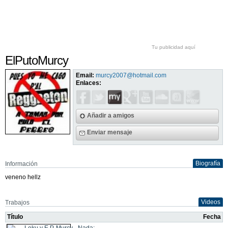
Tu publicidad aquí
ElPutoMurcy
Email:
murcy2007@hotmail.com
Enlaces:
Añadir a amigos
Enviar mensaje
Biografía
Información
veneno hellz
Videos
Trabajos
Título
Fecha
Leku y E.P. Murcy - Nada: