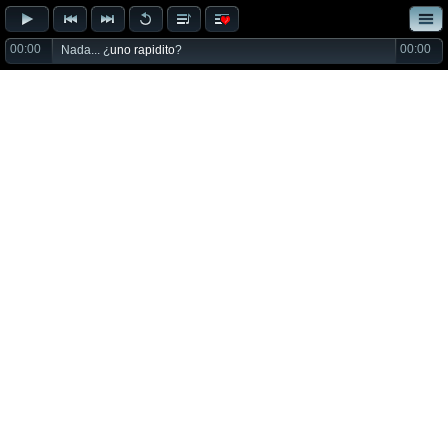
00:00
00:00
Nada... ¿
uno rapidito
?