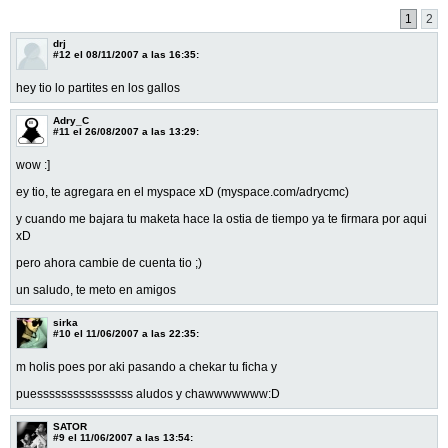
1
2
drj
#12
el 08/11/2007 a las 16:35:
hey tio lo partites en los gallos
Adry_C
#11
el 26/08/2007 a las 13:29:
wow :]
ey tio, te agregara en el myspace xD (myspace.com/adrycmc)
y cuando me bajara tu maketa hace la ostia de tiempo ya te firmara por aqui
xD
pero ahora cambie de cuenta tio ;)
un saludo, te meto en amigos
sirka
#10
el 11/06/2007 a las 22:35:
m holis poes por aki pasando a chekar tu ficha y
puessssssssssssssss aludos y chawwwwwww:D
SATOR
#9
el 11/06/2007 a las 13:54: