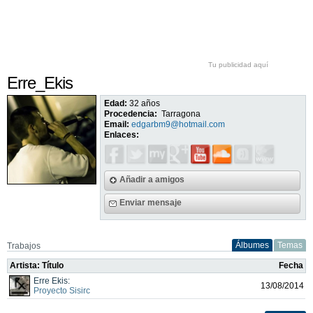
Tu publicidad aquí
Erre_Ekis
Edad:
32 años
Procedencia:
Tarragona
Email:
edgarbm9@hotmail.com
Enlaces:
Añadir a amigos
Enviar mensaje
Álbumes
Temas
Trabajos
Artista: Título
Fecha
Erre Ekis:
13/08/2014
Proyecto Sisirc