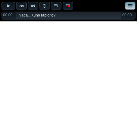
00:00
00:00
Nada... ¿
uno rapidito
?