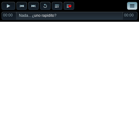
00:00
00:00
Nada... ¿
uno rapidito
?