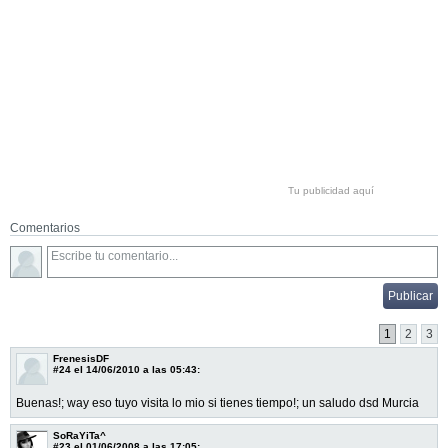
Tu publicidad aquí
Comentarios
1
2
3
FrenesisDF
#24
el 14/06/2010 a las 05:43:
Buenas!; way eso tuyo visita lo mio si tienes tiempo!; un saludo dsd Murcia
SoRaYiTa^
#23
el 01/06/2008 a las 17:05: