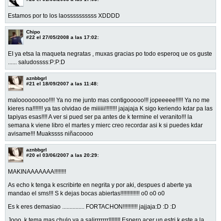
Estamos por to los laossssssssss XDDDD
Chipo
#22
el 27/05/2008 a las 17:02:
EI ya etsa la maqueta negratas , muxas gracias po todo esperoq ue os guste
...... saludossss:P:P:D
aznbbgrl
#21
el 18/09/2007 a las 11:48:
malooooooooo!!!! Ya no me junto mas contigooooo!!! jopeeeee!!!!! Ya no me
kieres na!!!!!!! ya tas olvidao de miiiiii!!!!!!!! jajajaja K sigo keriendo kdar pa las
tapiyas esas!!!! A ver si pued ser pa antes de k termine el veranito!!! la
semana k viene libro el martes y mierc creo recordar asi k si puedes kdar
avisame!!! Muakssss niñacoooo
aznbbgrl
#20
el 03/06/2007 a las 20:29:
MAKINAAAAAAA!!!!!!!!
As echo k tenga k escribirte en negrita y por aki, despues d aberte ya
mandao el sms!!! S k dejas bocas abiertas!!!!!!!!!!!!! o0 o0 o0
Es k eres demasiao ............... FORTACHON!!!!!!!!!! jajjaja:D :D :D
Jooo, k tema mas chulo va a salirrrrrrr!!!!!!!! Espero acer un estri k este a la