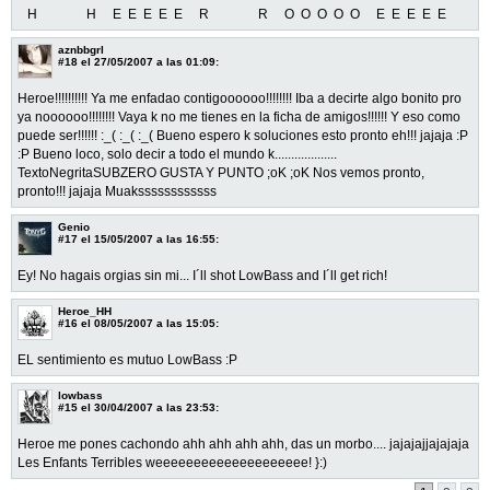
H H E E E E E R R O O O O O E E E E E
aznbbgrl
#18
el 27/05/2007 a las 01:09:
Heroe!!!!!!!!!! Ya me enfadao contigoooooo!!!!!!!! Iba a decirte algo bonito pro
ya noooooo!!!!!!!! Vaya k no me tienes en la ficha de amigos!!!!!! Y eso como
puede ser!!!!!! :_( :_( :_( Bueno espero k soluciones esto pronto eh!!! jajaja :P
:P Bueno loco, solo decir a todo el mundo k...................
TextoNegritaSUBZERO GUSTA Y PUNTO ;oK ;oK Nos vemos pronto,
pronto!!! jajaja Muakssssssssssss
Genio
#17
el 15/05/2007 a las 16:55:
Ey! No hagais orgias sin mi... I´ll shot LowBass and I´ll get rich!
Heroe_HH
#16
el 08/05/2007 a las 15:05:
EL sentimiento es mutuo LowBass :P
lowbass
#15
el 30/04/2007 a las 23:53:
Heroe me pones cachondo ahh ahh ahh ahh, das un morbo.... jajajajjajajaja
Les Enfants Terribles weeeeeeeeeeeeeeeeeeee! }:)