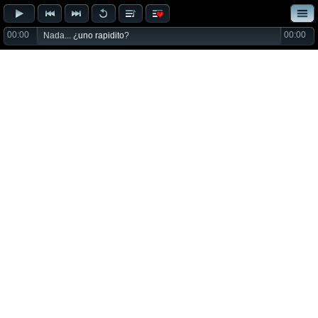
00:00
00:00
Nada... ¿
uno rapidito
?