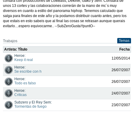
contará con producciones de LowBass, Deklive, Gako y Sem. Constará de
unos 13 cortes y las colaboraciones correrán de la mano de mc´s muy
diversos en cuanto a estilo del panorama hiphop. Tenemos calculado que
salga para finales de este año y la podamos distribuir cuanto antes, pero los
que estais en esto sabeis que al final las cosas se retrasan aunque querais
evitarlo....espero equivocarme.. --SubZeroGustaYpuntO--
Temas
Trabajos
Artista: Título
Fecha
Heroe:
12/05/2014
Keep it real
Heroe:
26/07/2007
Se escribe con h
Heroe:
26/07/2007
Todo es falso
Heroe:
24/07/2007
Criticas
Subzero y El Rey Sem:
23/07/2007
Tormentas de fuego