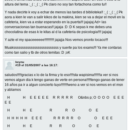
altura del tema :_( :_( :_( Pk claro no soy tan fortachona como tu!!
Y nada decirte k voy a echar de menos las tardes d biblioteka!! :_( :_( :_( Pk
aora a kien le van a salir kikos de la makina, kien se va a dejar el movil en la
cafeteria, kien va a estar esperando en la puerta!!! jajajaj Ad+ las
conversacionas tan buenacas!! jajaja :D :D K sepas k me debes una
chocolatina de esas k le kitas al d la cafeteria de psicologia!!!! jajajaj
Y azte el my spaceeeeee!!!!!!!!!!! jajajja Nos vemos pronto locaco!!!
Muakssssssssssssssssssssssssss y suerte pa los exams!!! Ya me contaras
como tan salio y tb de otros temitas :D ;oK
keynu
#19
el 31/05/2007 a las 16:17:
saludos!!!!!gracias x lo de la firma y to eso!!!!sta wapisima!!!!!!!a ver si nos
vemos algun dia k tengo ganas de verte en persona!!!!!tengo ganas de tener
16 años pa ir a algun concierto tuyo!!!!!!!!weno a ver si nos vemos en el msn
y ablamos
H H E E E E E R R R R R O&nbs p; O O O O E E E
E E
H H E R R O O E
H H H H H E E E R R R R R O O E E E
H H E R R O O E