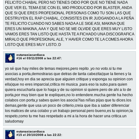
FELICITO CHABAL PERO NO TIENES OIDO POR QUE NO TIENE NADA
QUE VER EL TEMA ESE CON EL MIO PRODUCIDO POR BLASTER, ANDA
QUE SI QUE ERES PROFESIONAL PERSONAS COMO TU SON LAS QUE
DESTRUYEN EL RAP CHABAL, CONSISTES EN IR JUDGANDO A LA PEÑA
TE FELICITO CUANDO NO SABES NADA A LE SIGE ASI, MAKINA QUE
ERES UN MAKINA, AAA Y QUE NO SE ME OLVIDE QUE ERES MUY LISTO
VAMOS ERES TAN LISTO QUE HASTA TE A FICHADO UNA DISCOGRAFICA
MIRALO QUE PROFESIONAL ALE, Y HAVER COMO TE LA COMES AHORA
LISTO QUE ERES MUY LISTO.:D
eutanasiacardiaca
#16
el 03/11/2008 a las 22:47:
yo sé que hay miles de temas mejores,pero repito ,yo no voto.si tu me
asocias a porta,demostraras que detras de tanta cabezita(que la tienes y la
verdad,hoy en dia se aprecia que alguien critique y exponga su opinion con
ella)que no eres imparcial,critica mi musica ,para eso la subo,para quien
quiera escucharla que lo haga y de su opinion si quiere.pero de ahi a lo de
porta,por muy bien que te expliques,no lo entendere.mucha gente ha hecho
colabos con porta,y sabes quien los asocia?las niñas pijas que tu dices.los
demas,gente que usa un poco de criterio,creia que iba a saber diferenciar
los matices de una colabo y un trabajo personal.pero bueno,es tu opinion,la
respeto,como tu me has respetado a mi a la hora de hacer una critica.un
saludomay
eutanasiacardiaca
#15
el 20/10/2008 a las 22:22: