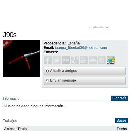
Tu publicidad aquí
J90s
Procedencia:
España
Email:
juanga_libertad36@hotmail.com
Enlaces:
Añadir a amigos
Enviar mensaje
Biografía
Información
J90s no ha dado ninguna información...
Bases
Trabajos
Artista: Título
Fecha