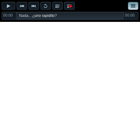
00:00
00:00
Nada... ¿
uno rapidito
?