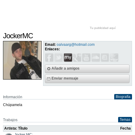
Tu publicidad aquí
JockerMC
Email:
oalvaarg@hotmail.com
Enlaces:
Añadir a amigos
Enviar mensaje
Biografía
Información
Chúpamela
Temas
Trabajos
Artista: Título
Fecha
Jocker MC: