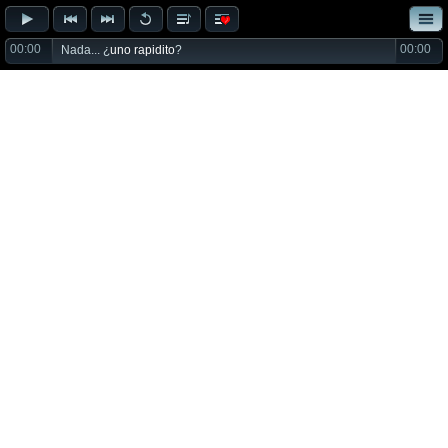
00:00
00:00
Nada... ¿
uno rapidito
?