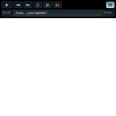
00:00
00:00
Nada... ¿
uno rapidito
?