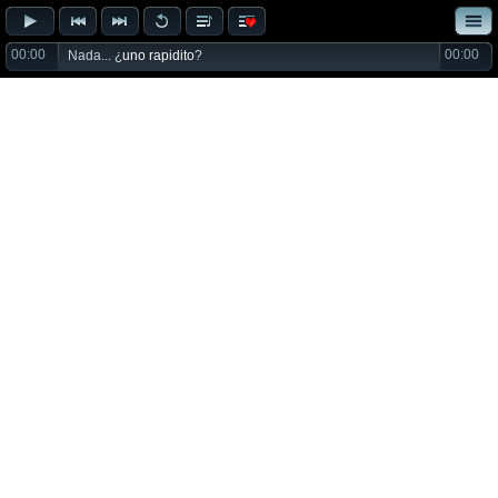
00:00
00:00
Nada... ¿
uno rapidito
?