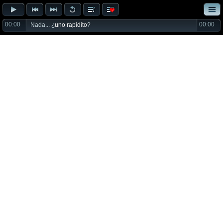
00:00
00:00
Nada... ¿
uno rapidito
?