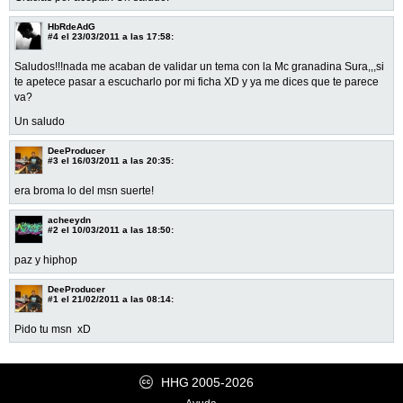
HbRdeAdG
#4
el 23/03/2011 a las 17:58:
Saludos!!!nada me acaban de validar un tema con la Mc granadina Sura,,,si
te apetece pasar a escucharlo por mi ficha XD y ya me dices que te parece
va?
Un saludo
DeeProducer
#3
el 16/03/2011 a las 20:35:
era broma lo del msn suerte!
acheeydn
#2
el 10/03/2011 a las 18:50:
paz y hiphop
DeeProducer
#1
el 21/02/2011 a las 08:14:
Pido tu msn xD
HHG
2005-2026