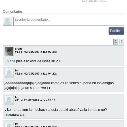
Tu publicidad aquí
Comentarios
1
2
elviti
#13
el 03/04/2007 a las 02:24:
Enlace
pilla eso esta de riisas!!!!! ;oK
fm
#12
el 02/03/2007 a las 04:22:
jaaaaaaaaaaajajajjajaajaaaa komo es ke tienes al porta en los amigos
jajajajajajaja un saludo we }:)
fm
#11
el 28/02/2007 a las 03:18:
y ke honda kon la muchachita esta de aki abajo?ya la tienes o no?
jajajajajajaja
fm
#10
el 26/02/2007 a las 04:04: