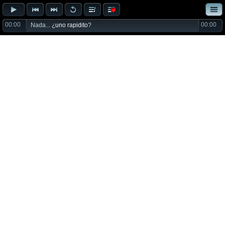
00:00
00:00
Nada... ¿
uno rapidito
?