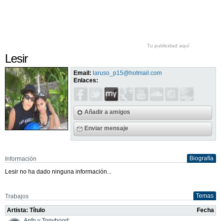
Tu publicidad aquí
Lesir
Email:
laruso_p15@hotmail.com
Enlaces:
Añadir a amigos
Enviar mensaje
Biografía
Información
Lesir no ha dado ninguna información...
Temas
Trabajos
Artista: Título
Fecha
Anfo y Tonyhood: