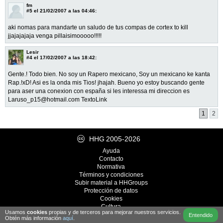
fm
#5
el 21/02/2007 a las 04:46:
aki nomas para mandarte un saludo de tus compas de cortex to kill
jjajajajaja venga pillaisimooooo!!!!!
Lesir
#4
el 17/02/2007 a las 18:42:
Gente.! Todo bien. No soy un Rapero mexicano, Soy un mexicano ke kanta
Rap.!xD! Asi es la onda mis Tios! jhajah. Bueno yo estoy buscando gente
para aser una conexion con españa si les interessa mi direccion es
Laruso_p15@hotmail.com TextoLink
1
2
HHG
2005-2026
Ayuda
Contacto
Normativa
Términos y condiciones
Subir material a HHGroups
Protección de datos
Cookies
Cultura
Usamos
cookies
propias y de terceros para mejorar nuestros servicios.
Desarrollo
iRealWorks
Entendido
Obtén más información
aquí
.