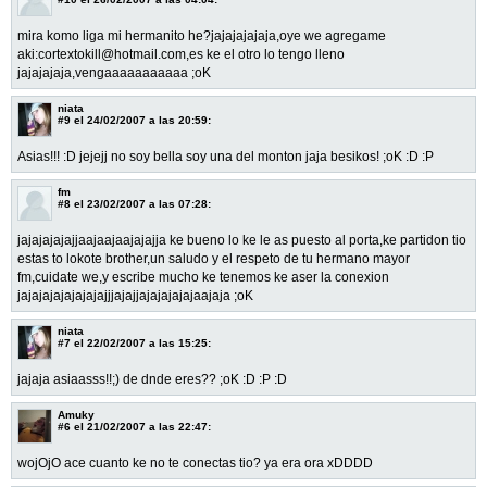
mira komo liga mi hermanito he?jajajajajaja,oye we agregame
aki:cortextokill@hotmail.com,es ke el otro lo tengo lleno
jajajajaja,vengaaaaaaaaaaa ;oK
niata
#9
el 24/02/2007 a las 20:59:
Asias!!! :D jejejj no soy bella soy una del monton jaja besikos! ;oK :D :P
fm
#8
el 23/02/2007 a las 07:28:
jajajajajajjaajaajaajajajja ke bueno lo ke le as puesto al porta,ke partidon tio
estas to lokote brother,un saludo y el respeto de tu hermano mayor
fm,cuidate we,y escribe mucho ke tenemos ke aser la conexion
jajajajajajajajajjjajajjajajajajajaajaja ;oK
niata
#7
el 22/02/2007 a las 15:25:
jajaja asiaasss!!;) de dnde eres?? ;oK :D :P :D
Amuky
#6
el 21/02/2007 a las 22:47:
wojOjO ace cuanto ke no te conectas tio? ya era ora xDDDD