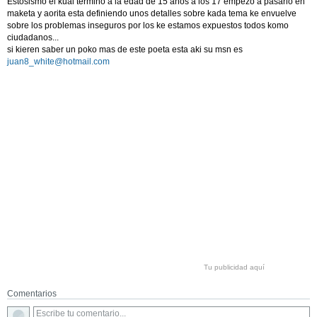
Estosismo el kual termino a la edad de 15 años a los 17 empezo a pasarlo en
maketa y aorita esta definiendo unos detalles sobre kada tema ke envuelve
sobre los problemas inseguros por los ke estamos expuestos todos komo
ciudadanos...
si kieren saber un poko mas de este poeta esta aki su msn es
juan8_white@hotmail.com
Tu publicidad aquí
Comentarios