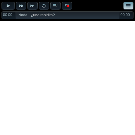
00:00
00:00
Nada... ¿
uno rapidito
?