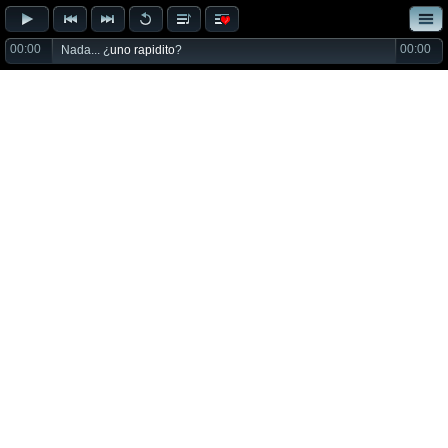
00:00
00:00
Nada... ¿
uno rapidito
?