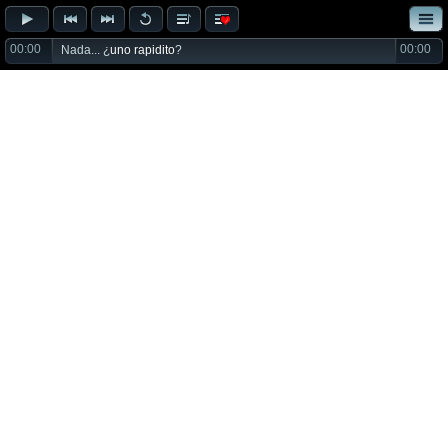
00:00
00:00
Nada... ¿
uno rapidito
?