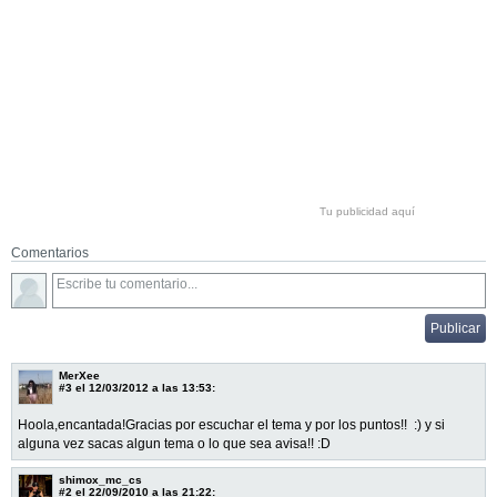
Tu publicidad aquí
Comentarios
MerXee
#3
el 12/03/2012 a las 13:53:
Hoola,encantada!Gracias por escuchar el tema y por los puntos!! :) y si
alguna vez sacas algun tema o lo que sea avisa!! :D
shimox_mc_cs
#2
el 22/09/2010 a las 21:22: