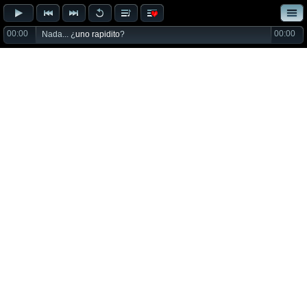
00:00
00:00
Nada... ¿
uno rapidito
?