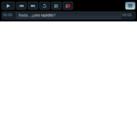
00:00
00:00
Nada... ¿
uno rapidito
?