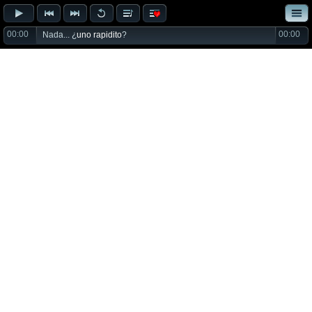
00:00
00:00
Nada... ¿
uno rapidito
?