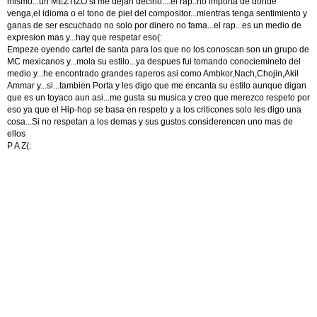
mismo...un MEZTIZO si me dejan decirlo....el rap..no importa de donde
venga,el idioma o el tono de piel del compositor...mientras tenga sentimiento y
ganas de ser escuchado no solo por dinero no fama...el rap...es un medio de
expresion mas y...hay que respetar eso(:
Empeze oyendo cartel de santa para los que no los conoscan son un grupo de
MC mexicanos y...mola su estilo...ya despues fui tomando conociemineto del
medio y...he encontrado grandes raperos asi como Ambkor,Nach,Chojin,Akil
Ammar y...si...tambien Porta y les digo que me encanta su estilo aunque digan
que es un toyaco aun asi...me gusta su musica y creo que merezco respeto por
eso ya que el Hip-hop se basa en respeto y a los criticones solo les digo una
cosa...Si no respetan a los demas y sus gustos considerencen uno mas de
ellos
P A Z(: