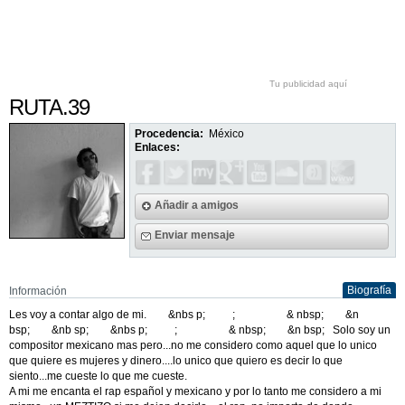
Tu publicidad aquí
RUTA.39
Procedencia:
México
Enlaces:
Añadir a amigos
Enviar mensaje
Biografía
Información
Les voy a contar algo de mi. &nbs p; ; & nbsp; &n
bsp; &nb sp; &nbs p; ; & nbsp; &n bsp; Solo soy un
compositor mexicano mas pero...no me considero como aquel que lo unico
que quiere es mujeres y dinero....lo unico que quiero es decir lo que
siento...me cueste lo que me cueste.
A mi me encanta el rap español y mexicano y por lo tanto me considero a mi