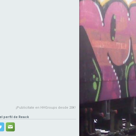
¡Publicítate en HHGroups desde 20€!
el perfil de Reack