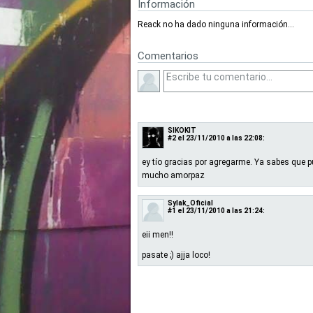
Información
Reack no ha dado ninguna información...
Comentarios
SIKOKIT
#2
el 23/11/2010 a las 22:08:
ey tío gracias por agregarme. Ya sabes que
mucho amorpaz
Sylak_Oficial
#1
el 23/11/2010 a las 21:24:
eii men!!
pasate ;) ajja loco!