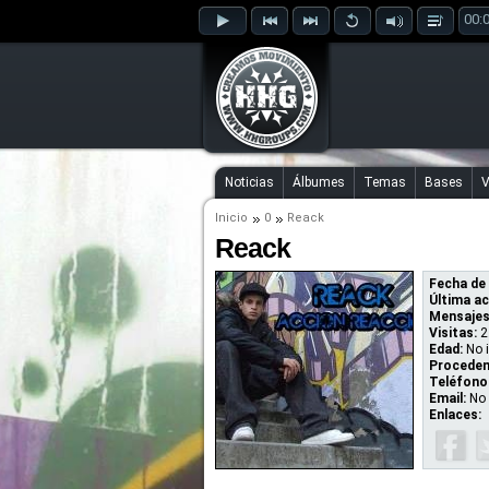
00:
Noticias
Álbumes
Temas
Bases
V
Inicio
0
Reack
Reack
Fecha de 
Última ac
Mensajes
Visitas:
2
Edad:
No 
Proceden
Teléfono
Email:
No 
Enlaces: