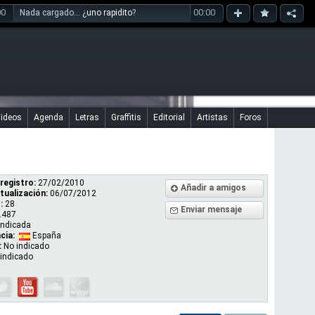
00
00:00
Nada cargado... ¿
uno rapidito
?
ideos
Agenda
Letras
Graffitis
Editorial
Artistas
Foros
registro:
27/02/2010
Añadir a amigos
tualización:
06/07/2012
:
28
Enviar mensaje
.487
indicada
cia:
España
:
No indicado
indicado