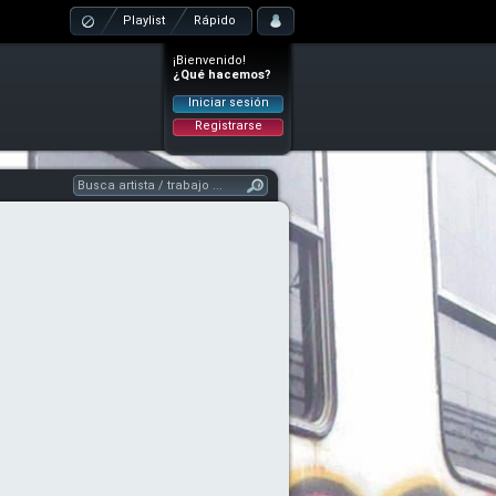
Playlist
Rápido
¡Bienvenido!
¿Qué hacemos?
Iniciar sesión
Registrarse