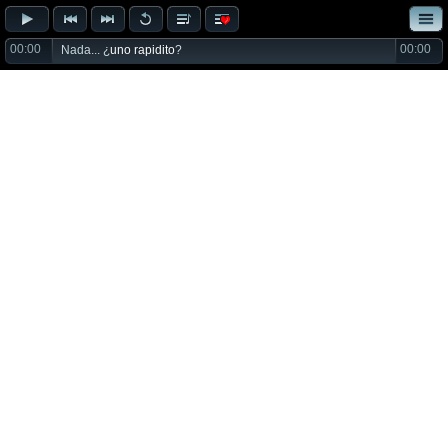
00:00
00:00
Nada... ¿
uno rapidito
?