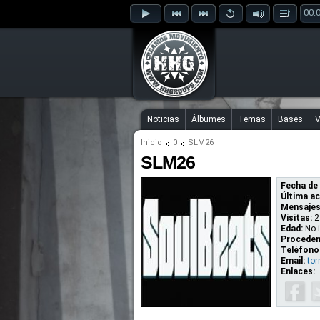
00:
Noticias
Álbumes
Temas
Bases
V
Inicio
0
SLM26
SLM26
Fecha de 
Última ac
Mensajes
Visitas:
2
Edad:
No 
Proceden
Teléfono
Email:
to
Enlaces: