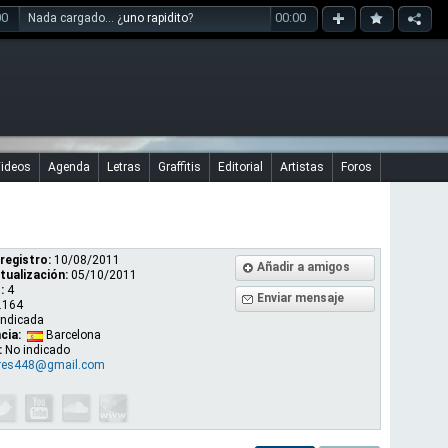
00
00:00
Nada cargado... ¿
uno rapidito
?
ideos
Agenda
Letras
Graffitis
Editorial
Artistas
Foros
registro:
10/08/2011
Añadir a amigos
tualización:
05/10/2011
:
4
Enviar mensaje
.164
indicada
cia:
Barcelona
:
No indicado
rres448@gmail.com