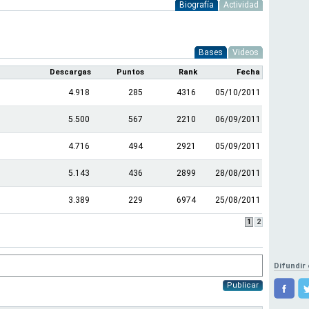
Biografía
Actividad
Bases
Videos
Descargas
Puntos
Rank
Fecha
4.918
285
4316
05/10/2011
5.500
567
2210
06/09/2011
4.716
494
2921
05/09/2011
5.143
436
2899
28/08/2011
3.389
229
6974
25/08/2011
1
2
Difundir 
Publicar