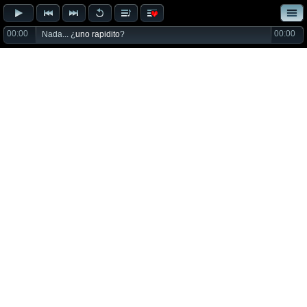
00:00
00:00
Nada... ¿
uno rapidito
?