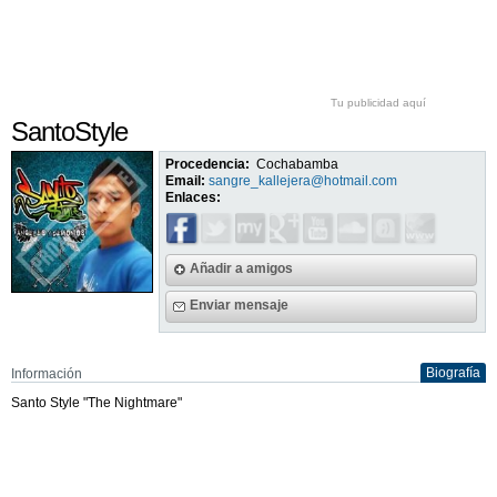
Tu publicidad aquí
SantoStyle
Procedencia:
Cochabamba
Email:
sangre_kallejera@hotmail.com
Enlaces:
Añadir a amigos
Enviar mensaje
Biografía
Información
Santo Style "The Nightmare"