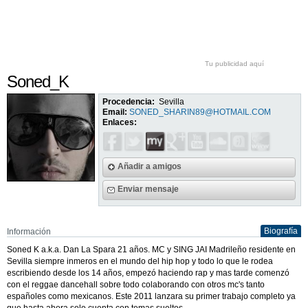
Tu publicidad aquí
Soned_K
Procedencia:
Sevilla
Email:
SONED_SHARIN89@HOTMAIL.COM
Enlaces:
Añadir a amigos
Enviar mensaje
Biografía
Información
Soned K a.k.a. Dan La Spara 21 años. MC y SING JAI Madrileño residente en
Sevilla siempre inmeros en el mundo del hip hop y todo lo que le rodea
escribiendo desde los 14 años, empezó haciendo rap y mas tarde comenzó
con el reggae dancehall sobre todo colaborando con otros mc's tanto
españoles como mexicanos. Este 2011 lanzara su primer trabajo completo ya
que hasta ahora solo cuenta con temas sueltos.