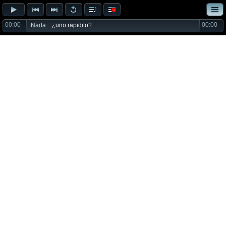
00:00
00:00
Nada... ¿
uno rapidito
?