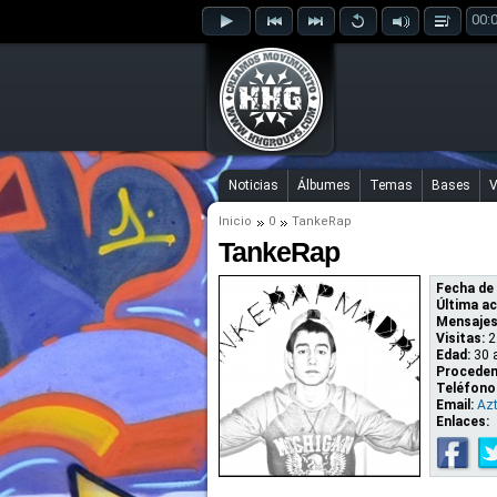
00:
Noticias
Álbumes
Temas
Bases
V
Inicio
0
TankeRap
TankeRap
Fecha de 
Última ac
Mensajes
Visitas:
2
Edad:
30 
Proceden
Teléfono
Email:
Az
Enlaces: