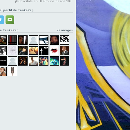
¡Publicítate en HHGroups desde 20€!
el perfil de TankeRap
de TankeRap
27 amigos