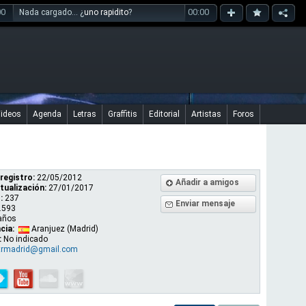
00
00:00
Nada cargado... ¿
uno rapidito
?
ideos
Agenda
Letras
Graffitis
Editorial
Artistas
Foros
registro:
22/05/2012
Añadir a amigos
tualización:
27/01/2017
:
237
Enviar mensaje
.593
años
cia:
Aranjuez (Madrid)
:
No indicado
trmadrid@gmail.com