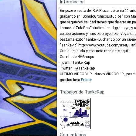
Información
Empeze en esto del R.A.P cuando tenia 11 año
grabando en "SonidoCronicoEstudios" con Mae
que si quieres calidad tienes que dejarte un p
llamado "ZuloRapEstudios" en el grabo yo, y 
colaboraciones y nuevos proyectos , voy a s
bastante exito "Tanke - Luchando por un sueño
"TankeMc" http://www.youtube.com/user/Ta
Cualquier duda y contacto mediante aqui :
Cuenta de HHGroups
Tuenti: Tanke Rap
Twitter : @TankeRap
ULTIMO VIDEOCLIP : Nuevo VIDEOCLIP , pasate
gracias fiera
Enlace
Trabajos de TankeRap
Comentarios