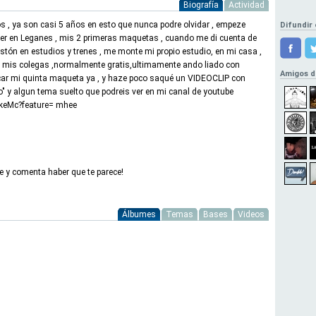
Biografía
Actividad
s , ya son casi 5 años en esto que nunca podre olvidar , empeze
Difundir 
r en Leganes , mis 2 primeras maquetas , cuando me di cuenta de
astón en estudios y trenes , me monte mi propio estudio, en mi casa ,
a mis colegas ,normalmente gratis,ultimamente ando liado con
Amigos 
acar mi quinta maqueta ya , y haze poco saqué un VIDEOCLIP con
" y algun tema suelto que podreis ver en mi canal de youtube
nkeMc?feature= mhee
 y comenta haber que te parece!
Álbumes
Temas
Bases
Videos