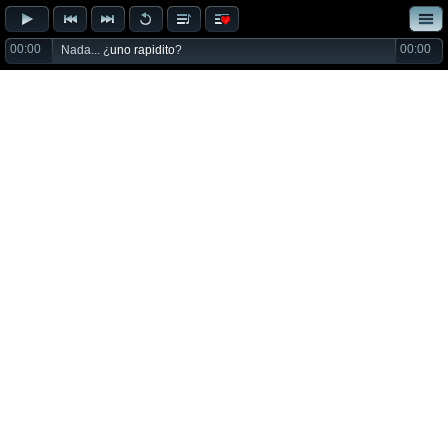
00:00
00:00
Nada... ¿
uno rapidito
?