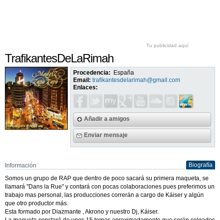
Tu publicidad aquí
TrafikantesDeLaRimah
Procedencia:
España
Email:
trafikantesdelarimah@gmail.com
Enlaces:
Añadir a amigos
Enviar mensaje
Biografía
Información
Somos un grupo de RAP que dentro de poco sacará su primera maqueta, se
llamará "Dans la Rue" y contará con pocas colaboraciones pues preferimos un
trabajo mas personal, las producciones correrán a cargo de Káiser y algún
que otro productor más.
Esta formado por Diazmante , Akrono y nuestro Dj, Káiser.
La maqueta constará de unos 15 temas aproximadamente que serán colgados