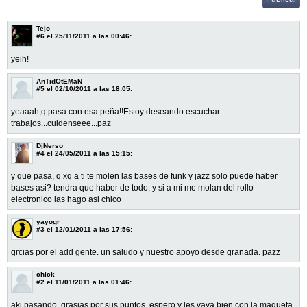
Tejo
#6
el 25/11/2011 a las 00:46:
yeih!
AnTidOtEMaN
#5
el 02/10/2011 a las 18:05:
yeaaah,q pasa con esa peña!!Estoy deseando escuchar
trabajos...cuidenseee...paz
DjNerso
#4
el 24/05/2011 a las 15:15:
y que pasa, q xq a ti te molen las bases de funk y jazz solo puede haber
bases asi? tendra que haber de todo, y si a mi me molan del rollo
electronico las hago asi chico
yayogr
#3
el 12/01/2011 a las 17:56:
grcias por el add gente. un saludo y nuestro apoyo desde granada. pazz
chick
#2
el 11/01/2011 a las 01:46:
aki pasando, grasias por sus puntos, espero y les vaya bien con la maqueta,