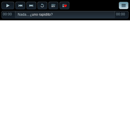
00:00
00:00
Nada... ¿
uno rapidito
?