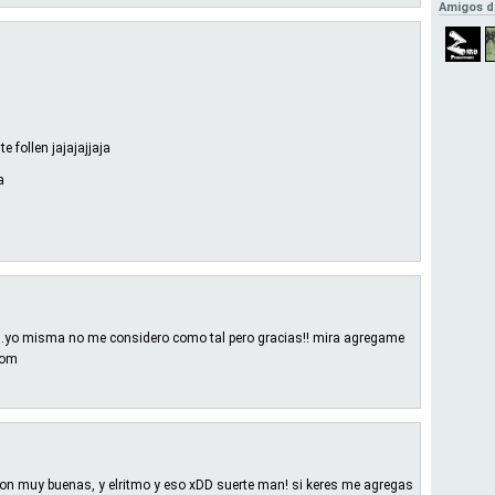
Amigos d
 te follen jajajajjaja
a
as..yo misma no me considero como tal pero gracias!! mira agregame
com
son muy buenas, y elritmo y eso xDD suerte man! si keres me agregas