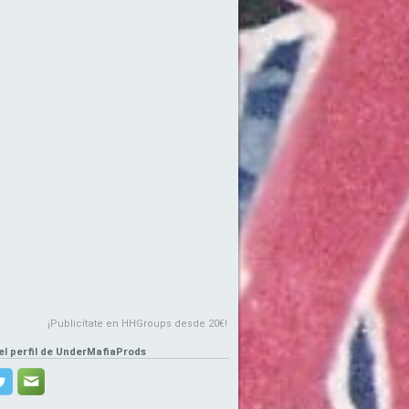
¡Publicítate en HHGroups desde 20€!
 el perfil de UnderMafiaProds