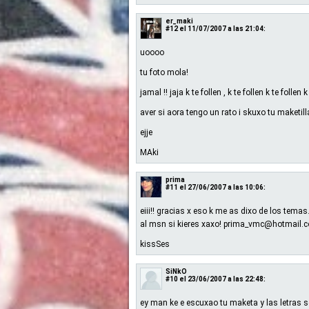
er_maki
#12
el 11/07/2007 a las 21:04:
uoooo
tu foto mola!
jamal !! jaja k te follen , k te follen k te follen k
aver si aora tengo un rato i skuxo tu maketill
ejje
MAki
prima
#11
el 27/06/2007 a las 10:06:
eiii!! gracias x eso k me as dixo de los tem
al msn si kieres xaxo! prima_vmc@hotmail.
kissSes
SiNkO
#10
el 23/06/2007 a las 22:48:
ey man ke e escuxao tu maketa y las letras 