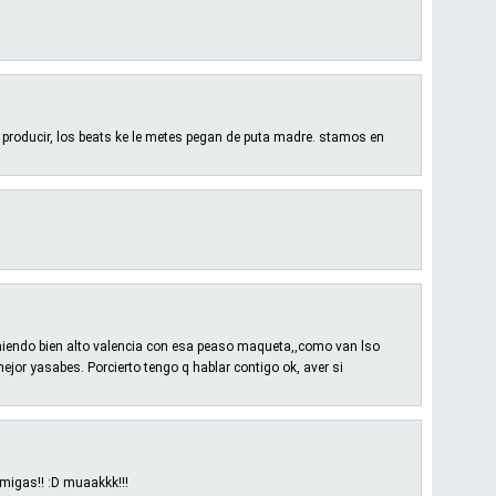
producir, los beats ke le metes pegan de puta madre. stamos en
 poniendo bien alto valencia con esa peaso maqueta,,como van lso
ejor yasabes. Porcierto tengo q hablar contigo ok, aver si
amigas!! :D muaakkk!!!