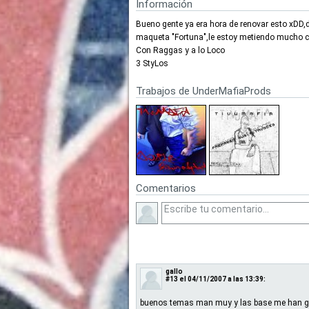
Información
Bueno gente ya era hora de renovar esto xDD,
maqueta "Fortuna",le estoy metiendo mucho cu
Con Raggas y a lo Loco
3 StyLos
Trabajos de UnderMafiaProds
Comentarios
gallo
#13
el 04/11/2007 a las 13:39:
buenos temas man muy y las base me han gu