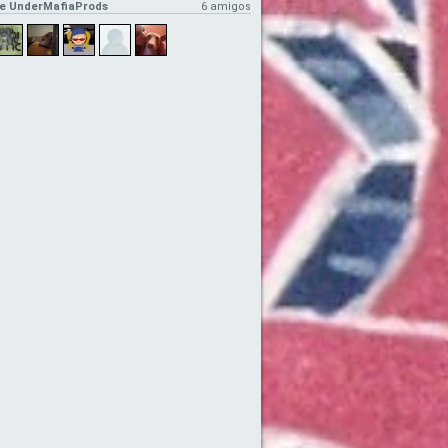
e UnderMafiaProds
6 amigos