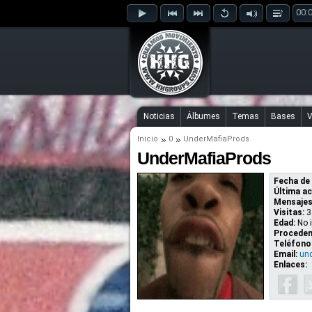
00:
Noticias
Álbumes
Temas
Bases
V
Inicio
0
UnderMafiaProds
UnderMafiaProds
Fecha de 
Última ac
Mensajes
Visitas:
3
Edad:
No 
Proceden
Teléfono
Email:
un
Enlaces: