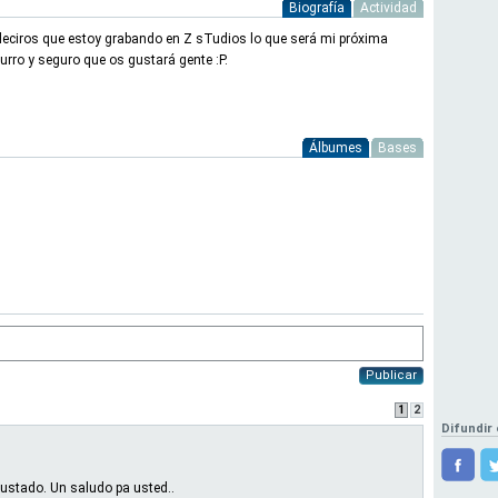
Biografía
Actividad
deciros que estoy grabando en Z sTudios lo que será mi próxima
rro y seguro que os gustará gente :P.
Álbumes
Bases
Publicar
1
2
Difundir
stado. Un saludo pa usted..