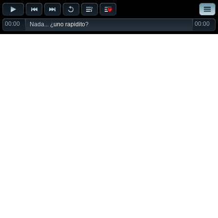
00:00
00:00
Nada... ¿
uno rapidito
?