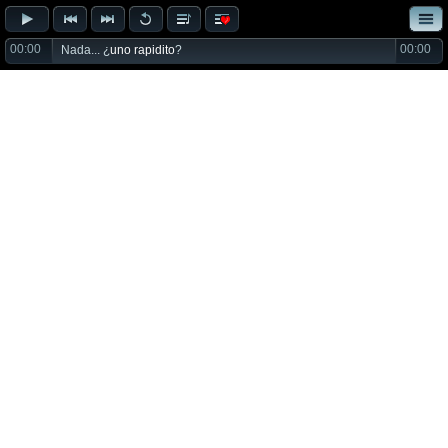
00:00
00:00
Nada... ¿
uno rapidito
?