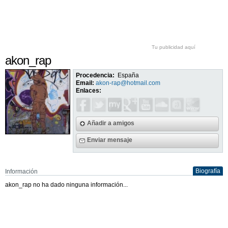
Tu publicidad aquí
akon_rap
Procedencia:
España
Email:
akon-rap@hotmail.com
Enlaces:
Añadir a amigos
Enviar mensaje
Biografía
Información
akon_rap no ha dado ninguna información...