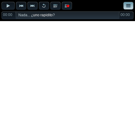
00:00
00:00
Nada... ¿
uno rapidito
?