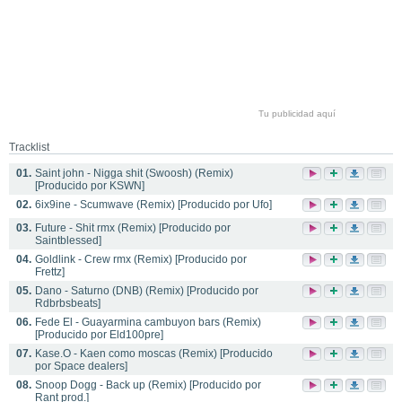
Tu publicidad aquí
Tracklist
01.
Saint john - Nigga shit (Swoosh) (Remix)
[Producido por KSWN]
02.
6ix9ine - Scumwave (Remix) [Producido por Ufo]
03.
Future - Shit rmx (Remix) [Producido por
Saintblessed]
04.
Goldlink - Crew rmx (Remix) [Producido por
Frettz]
05.
Dano - Saturno (DNB) (Remix) [Producido por
Rdbrbsbeats]
06.
Fede El - Guayarmina cambuyon bars (Remix)
[Producido por Eld100pre]
07.
Kase.O - Kaen como moscas (Remix) [Producido
por Space dealers]
08.
Snoop Dogg - Back up (Remix) [Producido por
Rant prod.]