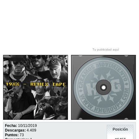
Tu publicidad aquí
Fecha:
10/11/2019
Posición
Descargas:
4.409
Puntos:
73