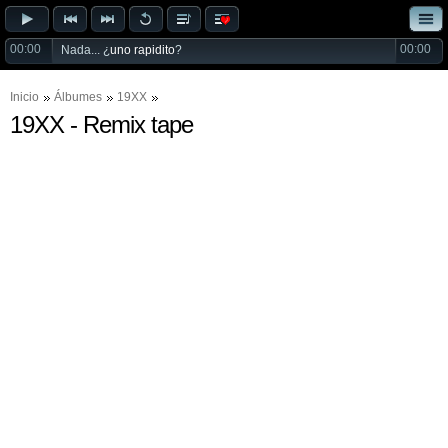
00:00
00:00
Nada... ¿
uno rapidito
?
Inicio
Álbumes
19XX
19XX - Remix tape