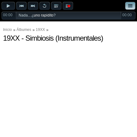
00:00
00:00
Nada... ¿
uno rapidito
?
Inicio
Álbumes
19XX
19XX - Simbiosis (Instrumentales)