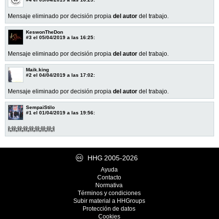
Mensaje eliminado por decisión propia
del autor
del trabajo.
KeswonTheDon
#3
el 05/04/2019 a las 16:25:
Mensaje eliminado por decisión propia
del autor
del trabajo.
Maik.king
#2
el 04/04/2019 a las 17:02:
Mensaje eliminado por decisión propia
del autor
del trabajo.
SempaiStilo
#1
el 01/04/2019 a las 19:56:
🙌🙌🙌🙌🙌🙌🙌🙌
HHG
2005-2026
Ayuda
Contacto
Normativa
Términos y condiciones
Subir material a HHGroups
Protección de datos
Cookies