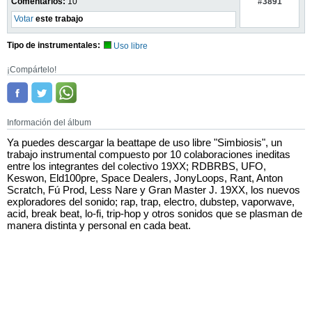
#3891
Comentarios:
10
Votar
este trabajo
Tipo de instrumentales:
Uso libre
¡Compártelo!
Información del álbum
Ya puedes descargar la beattape de uso libre "Simbiosis", un
trabajo instrumental compuesto por 10 colaboraciones ineditas
entre los integrantes del colectivo 19XX; RDBRBS, UFO,
Keswon, Eld100pre, Space Dealers, JonyLoops, Rant, Anton
Scratch, Fú Prod, Less Nare y Gran Master J. 19XX, los nuevos
exploradores del sonido; rap, trap, electro, dubstep, vaporwave,
acid, break beat, lo-fi, trip-hop y otros sonidos que se plasman de
manera distinta y personal en cada beat.