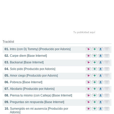
Tu publicidad aquí
Tracklist
01.
Intro (con Dj Tommy) [Producido por Adonis]
02.
Carpe diem [Base Internet]
03.
Backanal [Base Internet]
04.
Solo pido [Producido por Adonis]
05.
Amor ciego [Producido por Adonis]
06.
Pobreza [Base Internet]
07.
Abcdario [Producido por Adonis]
08.
Piensa tu mismo (con Calleja) [Base Internet]
09.
Preguntas sin respuesta [Base Internet]
10.
Sumergido en mi ausencia [Producido por
Adonis]