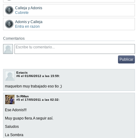
Calleja y Adonis
Cubrete
Adonis y Calleja
Entra en razon
Comentarios
Extacis
#6
el 01/06/2012 a las 15:59:
maqueton muy trabajado eso tio ;)
Sr.RMan
#5
el 17/05/2011 a las 02:32:
Ese Adonis!!!
Muy guapo fiera.A seguir así.
Saludos
La Sombra