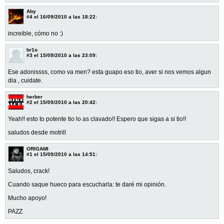
Aby
#4
el 16/09/2010 a las 18:22:
increible, cómo no :)
br1o
#3
el 15/09/2010 a las 23:09:
Ese adonissss, como va men? esta guapo eso tio, aver si nos vemos algun
dia , cuidate.
herber
#2
el 15/09/2010 a las 20:42:
Yeah!! esto to potente tio lo as clavado!! Espero que sigas a si tio!!
saludos desde motrill
ORIGAMI
#1
el 15/09/2010 a las 14:51:
Saludos, crack!
Cuando saque hueco para escucharla: te daré mi opinión.
Mucho apoyo!
PAZZ