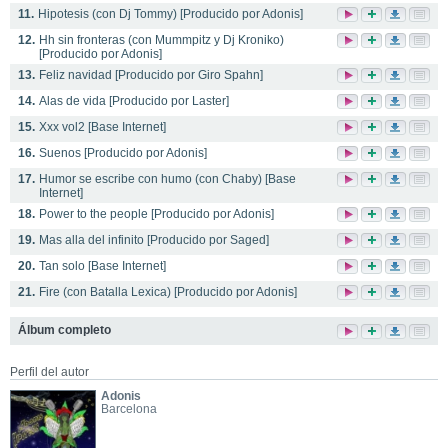
11.
Hipotesis (con Dj Tommy) [Producido por Adonis]
12.
Hh sin fronteras (con Mummpitz y Dj Kroniko)
[Producido por Adonis]
13.
Feliz navidad [Producido por Giro Spahn]
14.
Alas de vida [Producido por Laster]
15.
Xxx vol2 [Base Internet]
16.
Suenos [Producido por Adonis]
17.
Humor se escribe con humo (con Chaby) [Base
Internet]
18.
Power to the people [Producido por Adonis]
19.
Mas alla del infinito [Producido por Saged]
20.
Tan solo [Base Internet]
21.
Fire (con Batalla Lexica) [Producido por Adonis]
Álbum completo
Perfil del autor
Adonis
Barcelona