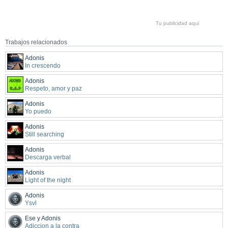
Tu publicidad aquí
Trabajos relacionados
Adonis
In crescendo
Adonis
Respeto, amor y paz
Adonis
Yo puedo
Adonis
Still searching
Adonis
Descarga verbal
Adonis
Light of the night
Adonis
Ysvl
Ese y Adonis
Adiccion a la contra