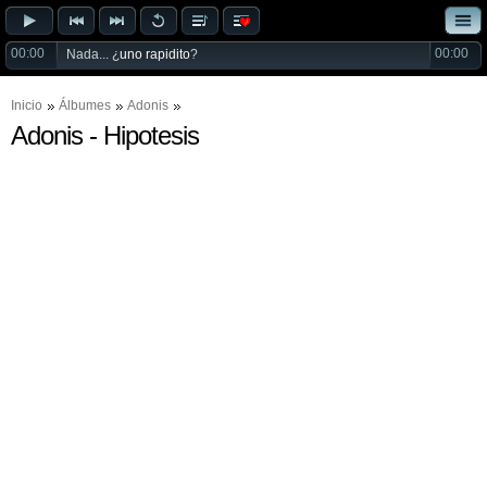
00:00
00:00
Nada... ¿
uno rapidito
?
Inicio
Álbumes
Adonis
Adonis - Hipotesis