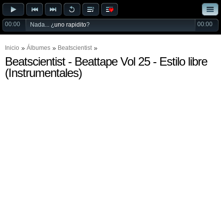
00:00
00:00
Nada... ¿
uno rapidito
?
Inicio
Álbumes
Beatscientist
Beatscientist - Beattape Vol 25 - Estilo libre
(Instrumentales)