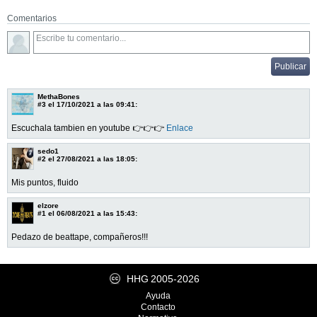
Comentarios
MethaBones
#3
el 17/10/2021 a las 09:41:
Escuchala tambien en youtube 👉👉👉
Enlace
sedo1
#2
el 27/08/2021 a las 18:05:
Mis puntos, fluido
elzore
#1
el 06/08/2021 a las 15:43:
Pedazo de beattape, compañeros!!!
HHG
2005-2026
Ayuda
Contacto