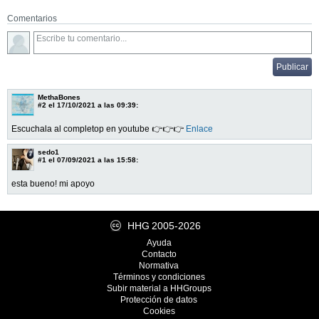
Comentarios
MethaBones
#2
el 17/10/2021 a las 09:39:
Escuchala al completop en youtube 👉👉👉
Enlace
sedo1
#1
el 07/09/2021 a las 15:58:
esta bueno! mi apoyo
HHG
2005-2026
Ayuda
Contacto
Normativa
Términos y condiciones
Subir material a HHGroups
Protección de datos
Cookies