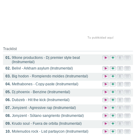
Tu publicidad aquí
Tracklist
01.
99one productions - Dj premier style beat
(Instrumental)
02.
Belivl - Arkham asylum (Instrumental)
03.
Big hodon - Rompiendo moldes (Instrumental)
04.
Methabones - Copy-paste (Instrumental)
05.
Dj phoenix - Benzine (Instrumental)
06.
Dubzeb - Hit the kick (Instrumental)
07.
Jonyzent - Agressive rap (Instrumental)
08.
Jonyzent - Sótano sangriento (Instrumental)
09.
Krudo soul - Fuera de orbita (Instrumental)
10.
Molenudos rock - Lsd partaycon (Instrumental)