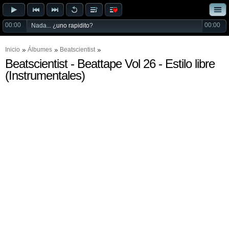
00:00
00:00
Nada... ¿
uno rapidito
?
Inicio
Álbumes
Beatscientist
Beatscientist - Beattape Vol 26 - Estilo libre
(Instrumentales)