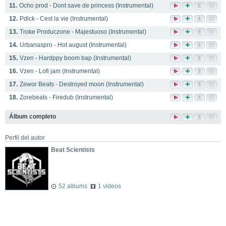
11.
Ocho prod - Dont save de princess (Instrumental)
12.
Pdlck - Cest la vie (Instrumental)
13.
Troke Produczone - Majestuoso (Instrumental)
14.
Urbanaspro - Hot august (Instrumental)
15.
Vzen - Hardppy boom bap (Instrumental)
16.
Vzen - Lofi jam (Instrumental)
17.
Zewor Beats - Destroyed moon (Instrumental)
18.
Zorebeats - Firedub (Instrumental)
Álbum completo
Perfil del autor
Beat Scientists
52 albums
1 videos