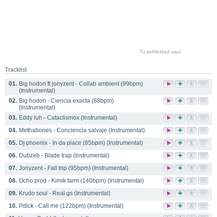
Tu publicidad aquí
Tracklist
01.
Big hodon ft jonyzent - Collab ambient (99bpm)
(Instrumental)
02.
Big hodon - Ciencia exacta (88bpm)
(Instrumental)
03.
Eddy luh - Cataclismox (Instrumental)
04.
Methabones - Conciencia salvaje (Instrumental)
05.
Dj phoenix - In da place (85bpm) (Instrumental)
06.
Dubzeb - Blade trap (Instrumental)
07.
Jonyzent - Fall trip (95bpm) (Instrumental)
08.
Ocho prod - Kimik farm (140bpm) (Instrumental)
09.
Krudo soul - Real gs (Instrumental)
10.
Pdlck - Call me (122bpm) (Instrumental)