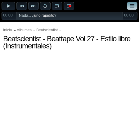
00:00
00:00
Nada... ¿
uno rapidito
?
Inicio
Álbumes
Beatscientist
Beatscientist - Beattape Vol 27 - Estilo libre
(Instrumentales)