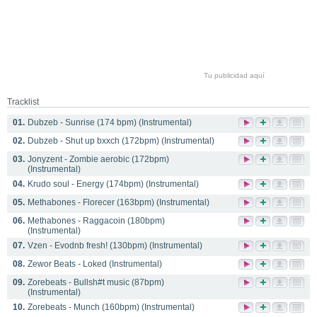
Tu publicidad aquí
Tracklist
01.
Dubzeb - Sunrise (174 bpm) (Instrumental)
02.
Dubzeb - Shut up bxxch (172bpm) (Instrumental)
03.
Jonyzent - Zombie aerobic (172bpm)
(Instrumental)
04.
Krudo soul - Energy (174bpm) (Instrumental)
05.
Methabones - Florecer (163bpm) (Instrumental)
06.
Methabones - Raggacoin (180bpm)
(Instrumental)
07.
Vzen - Evodnb fresh! (130bpm) (Instrumental)
08.
Zewor Beats - Loked (Instrumental)
09.
Zorebeats - Bullsh#t music (87bpm)
(Instrumental)
10.
Zorebeats - Munch (160bpm) (Instrumental)