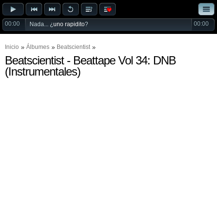
00:00
00:00
Nada... ¿
uno rapidito
?
Inicio
Álbumes
Beatscientist
Beatscientist - Beattape Vol 34: DNB
(Instrumentales)