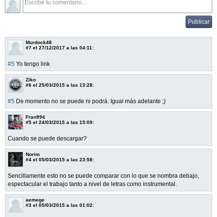
Murdock48
#7
el 27/12/2017 a las 04:11:
#5
Yo tengo link
Ziko
#6
el 25/03/2015 a las 13:28:
#5
De momento no se puede ni podrá. Igual más adelante ;)
Fran994
#5
el 24/03/2015 a las 15:09:
Cuando se puede descargar?
Norim
#4
el 05/03/2015 a las 23:58:
Sencillamente esto no se puede comparar con lo que se nombra debajo,
espectacular el trabajo tanto a nivel de letras como instrumental.
aemege
#3
el 05/03/2015 a las 01:02: