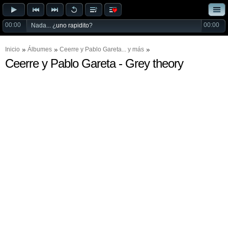
00:00
00:00
Nada... ¿
uno rapidito
?
Inicio
Álbumes
Ceerre
y
Pablo Gareta
... y más
Ceerre y Pablo Gareta - Grey theory