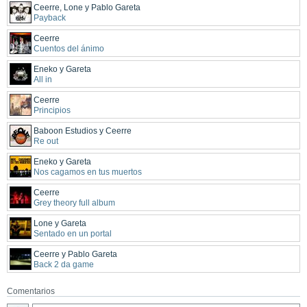
Ceerre, Lone y Pablo Gareta
Payback
Ceerre
Cuentos del ánimo
Eneko y Gareta
All in
Ceerre
Principios
Baboon Estudios y Ceerre
Re out
Eneko y Gareta
Nos cagamos en tus muertos
Ceerre
Grey theory full album
Lone y Gareta
Sentado en un portal
Ceerre y Pablo Gareta
Back 2 da game
Comentarios