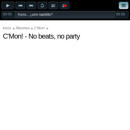
00:00
00:00
Nada... ¿
uno rapidito
?
Inicio
Álbumes
C'Mon!
C'Mon! - No beats, no party