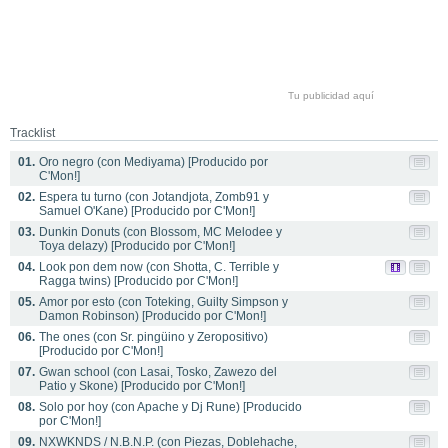
Tu publicidad aquí
Tracklist
01.
Oro negro (con Mediyama) [Producido por
C'Mon!]
02.
Espera tu turno (con Jotandjota, Zomb91 y
Samuel O'Kane) [Producido por C'Mon!]
03.
Dunkin Donuts (con Blossom, MC Melodee y
Toya delazy) [Producido por C'Mon!]
04.
Look pon dem now (con Shotta, C. Terrible y
Ragga twins) [Producido por C'Mon!]
05.
Amor por esto (con Toteking, Guilty Simpson y
Damon Robinson) [Producido por C'Mon!]
06.
The ones (con Sr. pingüino y Zeropositivo)
[Producido por C'Mon!]
07.
Gwan school (con Lasai, Tosko, Zawezo del
Patio y Skone) [Producido por C'Mon!]
08.
Solo por hoy (con Apache y Dj Rune) [Producido
por C'Mon!]
09.
NXWKNDS / N.B.N.P. (con Piezas, Doblehache,