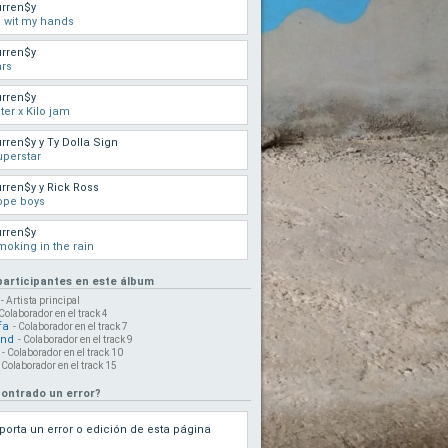
rren$y
l wit my hands
rren$y
rs
rren$y
ter x Kilo jam
rren$y y Ty Dolla Sign
perstar
rren$y y Rick Ross
ope boys
rren$y
oking in the rain
 participantes en este álbum
- Artista principal
 Colaborador en el track 4
fa
- Colaborador en el track 7
end
- Colaborador en el track 9
- Colaborador en el track 10
- Colaborador en el track 15
ontrado un error?
porta un error o edición de esta página