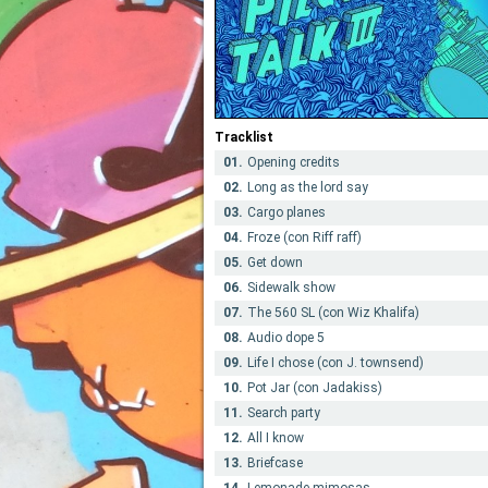
Tracklist
01.
Opening credits
02.
Long as the lord say
03.
Cargo planes
04.
Froze (con Riff raff)
05.
Get down
06.
Sidewalk show
07.
The 560 SL (con Wiz Khalifa)
08.
Audio dope 5
09.
Life I chose (con J. townsend)
10.
Pot Jar (con Jadakiss)
11.
Search party
12.
All I know
13.
Briefcase