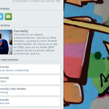
¡Publicítate en HHGroups desde 20€!
trabajo
 artista
Curren$y
Curren$y es un rapper
estadounidense, nacido en New
Orleans, Louisiana como Shante
Scott Franklin. Se inicia en el rap
en 2002, pero no es hasta 2009
cuando lanza su primer álbum
profesional, que no...
 relacionados
rren$y
nal street confidential
rren$y
rates
rren$y y Wiz Khalifa
inning
rren$y
iefcase