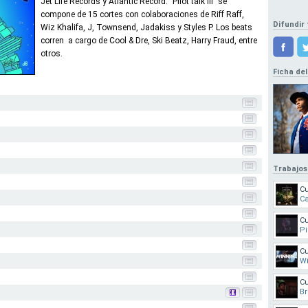
Jet Life Records y Atlantic Record. "Pilot talk III" se
compone de 15 cortes con colaboraciones de Riff Raff,
Difundir 
Wiz Khalifa, J, Townsend, Jadakiss y Styles P. Los beats
corren a cargo de Cool & Dre, Ski Beatz, Harry Fraud, entre
otros.
Ficha del
Trabajos
Cu
Ca
Cu
Pi
Cu
W
Cu
Br