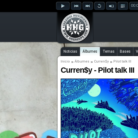
00:
Noticias
Álbumes
Temas
Bases
V
Inicio
Álbumes
Curren$y
Pilot talk III
Curren$y - Pilot talk III