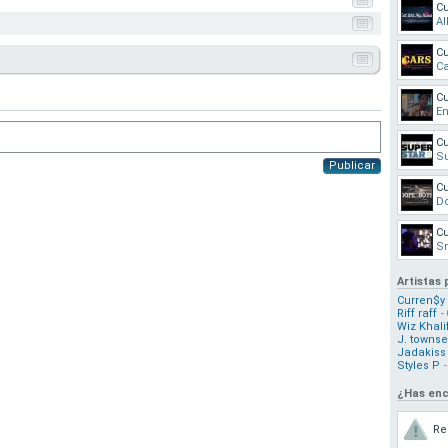
Cu
Al
Cu
Ca
Cu
En
Cu
Su
Publicar
Cu
D
Cu
Sm
Artistas
Curren$y
Riff raff
-
Wiz Khali
J. towns
Jadakiss
Styles P
¿Has enc
Re