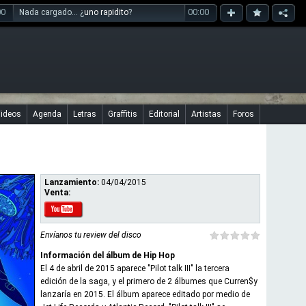
00
00:00
Nada cargado... ¿
uno rapidito
?
ideos
Agenda
Letras
Graffitis
Editorial
Artistas
Foros
Lanzamiento:
04/04/2015
Venta:
Envíanos tu review del disco
Información del álbum de Hip Hop
El 4 de abril de 2015 aparece "Pilot talk III" la tercera
edición de la saga, y el primero de 2 álbumes que Curren$y
lanzaría en 2015. El álbum aparece editado por medio de