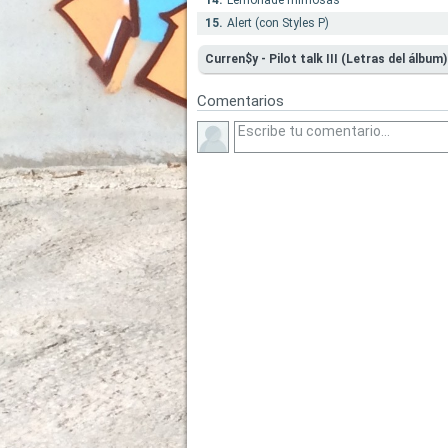
14.
Lemonade mimosas
15.
Alert (con Styles P)
Curren$y - Pilot talk III (Letras del álbum)
Comentarios