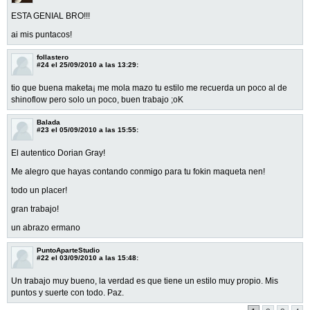
ESTA GENIAL BRO!!!
ai mis puntacos!
follastero
#24
el 25/09/2010 a las 13:29:
tio que buena maketa¡ me mola mazo tu estilo me recuerda un poco al de
shinoflow pero solo un poco, buen trabajo ;oK
Balada
#23
el 05/09/2010 a las 15:55:
El autentico Dorian Gray!
Me alegro que hayas contando conmigo para tu fokin maqueta nen!
todo un placer!
gran trabajo!
un abrazo ermano
PuntoAparteStudio
#22
el 03/09/2010 a las 15:48:
Un trabajo muy bueno, la verdad es que tiene un estilo muy propio. Mis
puntos y suerte con todo. Paz.