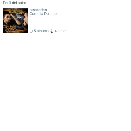
Perfil del autor
otrodorian
Cornella De Llob...
5 albums
4 temas