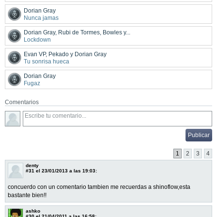
Dorian Gray
Nunca jamas
Dorian Gray, Rubi de Tormes, Bowles y...
Lockdown
Evan VP, Pekado y Dorian Gray
Tu sonrisa hueca
Dorian Gray
Fugaz
Comentarios
1
2
3
4
denty
#31
el 23/01/2013 a las 19:03:
concuerdo con un comentario tambien me recuerdas a shinoflow,esta
bastante bien!!
ashko
#30
el 21/04/2011 a las 16:58: