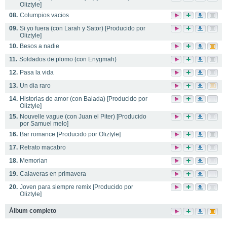
Oliztyle]
08.
Columpios vacios
09.
Si yo fuera (con Larah y Sator) [Producido por
Oliztyle]
10.
Besos a nadie
11.
Soldados de plomo (con Enygmah)
12.
Pasa la vida
13.
Un dia raro
14.
Historias de amor (con Balada) [Producido por
Oliztyle]
15.
Nouvelle vague (con Juan el Piter) [Producido
por Samuel melo]
16.
Bar romance [Producido por Oliztyle]
17.
Retrato macabro
18.
Memorian
19.
Calaveras en primavera
20.
Joven para siempre remix [Producido por
Oliztyle]
Álbum completo