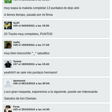
muy wapa la maketa completa! 13 puntakos te dejo ahii
si tienes tiempo, pasate por mi firma
SciFi
#29
el 04/04/2011 a las 19:20:
20 Tracks muy completos, PUNTOS
mally
#28
el 19/03/2011 a las 17:18:
muy bien biscochito ^_^ saluditos
Torhek
#27
el 18/03/2011 a las 15:43:
yeahhh!! se sale mis puntazo hermano!
damiansb
#26
el 06/12/2010 a las 00:04:
Loco gran maqueta, esperemos a la siguiente, puede ser interesante.
Saludos de bro Damian.
Ferta
#25
el 29/10/2010 a las 14:30: