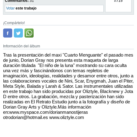
#715
Comentarios:
31
Votar
este trabajo
¡Compártelo!
Información del álbum
Tras la presentación del maxi "Cuarto Menguante" el pasado mes
de junio, Dorian Gray nos presenta esta maqueta de larga
duración titulada "El niño de la luna" mostrando su cara oculta
una vez más y fascinándonos con temas repletos de
imaginación, ideologías, realidades y desamor entre otros, junto a
las colaboraciones vocales de Nini, Scar, Enygmah, Juan el Piter,
Meta Style, Balada y Larah & Sator. Las instrumentales utilizadas
en este trabajo han sido producidas por Oliztyle, Blacknew y Jota
D entre otros. La grabación, mezcla y pasterización han sido
realizadas en El Retrato Estudio junto a la fotografía y diseño de
Dorian Gray Arts y Oliztyle.Más información
en:www.myspace.com/dorianmanostijeras
otrodorian@hotmail.es www.oliztyle.com